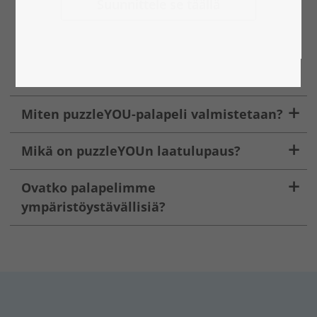
Suunnittele se täällä
Miten puzzleYOU-palapeli valmistetaan?
Mikä on puzzleYOUn laatulupaus?
Ovatko palapelimme
ympäristöystävällisiä?