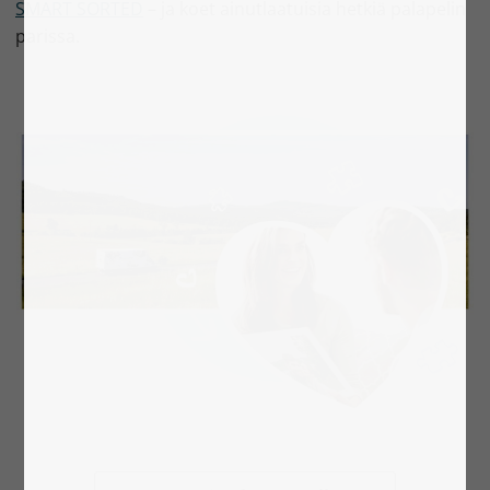
SMART SORTED
– ja koet ainutlaatuisia hetkiä palapelin
parissa.