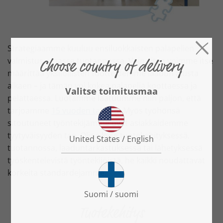
Strategiaamme kuuluu ensiluokkaisten palapelien
valmistus omassa tuotannossa. Vain siten voimme itse
määrittää yksilöllisten tuotteidemme laadun alusta
alkaen – ja tämän voi kokea palapeliä koottaessa ja
pelattaessa. Luotamme laatuumme niin paljon, että
tarjoamme
15 vuoden takuun
. Myös työhönsä
sitoutuneet työntekijämme ovat asiakkaidemme
tyytyväisyyden tae. Olipa kyse tuotekehityksessä,
tuotannossa, laaduntarkastuksessa tai lähetyksessä
työskentelevistä työntekijöistä, he kaikki noudattavat
korkeita standardejamme.
Tuotekehitys