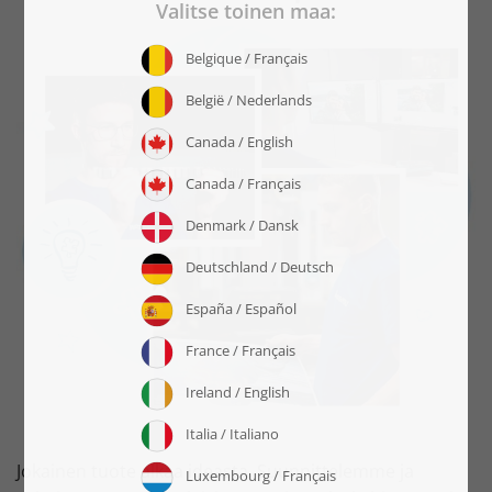
Jokainen tuote alkaa ideasta. Suunnittelemme ja