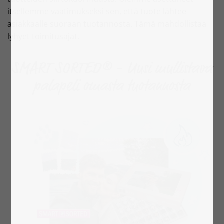
itsellemme vaatimukseksi sen, että tuote lähtee
asiakkaalle suoraan tuotannosta. Tämä mahdollistaa
lyhyet toimitusajat.
SMART SORTED® - Uusi mullistava
palapeli omasta tuotannosta