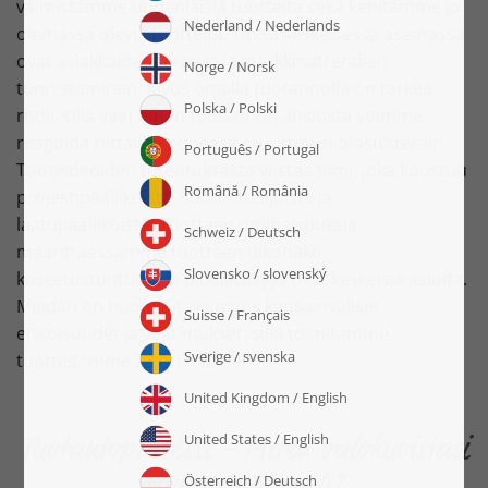
valmistamme uudenlaisia tuotteita sekä kehitämme jo
olemassa olevia tuotteita. Tässä keskeisessä asemassa
ovat asiakkaiden tarpeet ja markkinatrendien
tunnistaminen. Myös omalla tuotannolla on tärkeä
rooli, sillä vain oman tuotannon ansiosta voimme
reagoida riittävän nopeasti muuttuviin olosuhteisiin.
Tuoteideoiden toteutuksesta vastaa tiimi, joka koostuu
projektipäälliköistä, suunnittelijoista ja
laatupäälliköistä. Tuotteen ominaisuuksia
määrittäessämme tuotteen ulkonäkö,
kosketustuntuma ja pitkäikäisyys ovat keskeisiä asioita.
Meidän on huomioitava myös kansainväliset
erikoisuudet ja vaatimukset, sillä toimitamme
tuotteitamme 23 eri maahan.
Tuotantoprosessi - Miten valokuvistasi
syntyy palapeli?