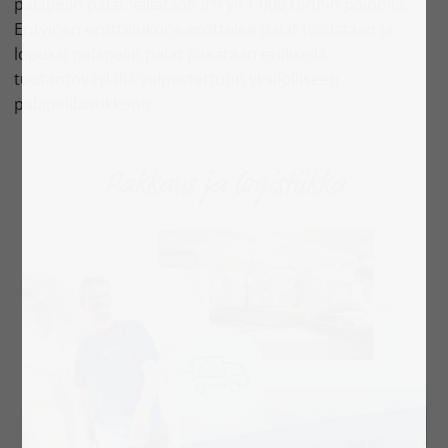
palapelin palat leikataan irti yli 1 000 tonnin painolla.
Erityinen erottelukone erottelee palat toisistaan ja
lopuksi palapelin palat pakataan erillisellä
tuotantoväylällä valmistettuun yksilölliseen
palapelilaatikkoon.
Pakkaus ja logistiikka