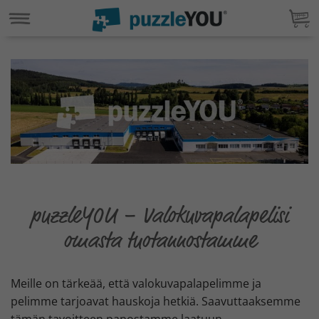
puzzleYOU – Valokuvapalapelisi
omasta tuotannostamme
Meille on tärkeää, että valokuvapalapelimme ja
pelimme tarjoavat hauskoja hetkiä. Saavuttaaksemme
tämän tavoitteen panostamme laatuun.