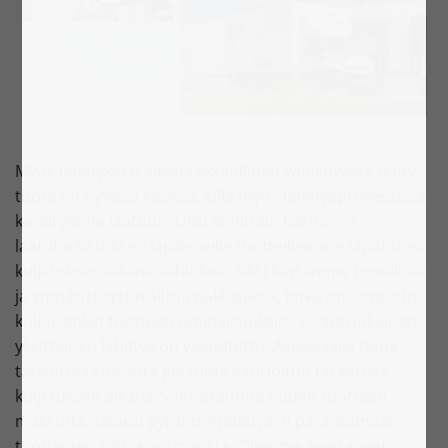
Myös lähetyksen aikana yksilöllinen valokuvasta tehty
tuote on hyvissä käsissä, sillä myös lähetysprosessissa
keskitymme laatuun. Olisi nimittäin harmi, jos
laatutarkistuksen läpäisseille tuotteillemme tapahtuisi
kuljetuksen aikana vahinkoa. Siksi käytämme turvallisia
ja ympäristöystävällisiä pakkauksia, jotka on sovitettu
kulloisenkin tuotteen ominaisuuksiin. Lisäksi jokainen
yksittäinen lähetys on vakuutettu. Asiakkaalle tämä
tarkoittaa sitä, että jos tuote vaurioituu tai katoaa
kuljetuksen aikana, valmistamme uuden tuotteen
maksutta. Lisäksi pyrimme jatkuvasti parantamaan
tuotteiden siirtokuormausta. Olemme asettaneet