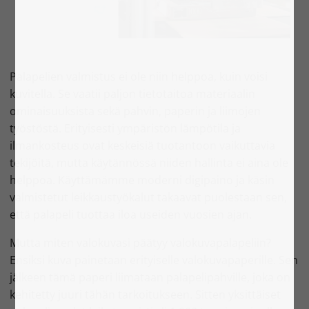
Palapelien valmistus ei ole niin helppoa, kuin voisi
kuvitella. Se vaatii paljon tietotaitoa materiaalin
ominaisuuksista sekä pahvin, paperin ja liimojen
työstöstä. Erityisesti ympäristön lämpötila ja
ilmankosteus ovat keskeisiä tuotantoon vaikuttavia
tekijöitä, mutta käytännössä niiden hallinta ei aina ole
helppoa. Käyttämämme moderni digipaino ja käsin
valmistetut leikkaustyökalut takaavat puolestaan sen,
että palapeli tuottaa iloa useiden vuosien ajan.
Mutta miten valokuvasi päätyy valokuvapalapeliin?
Ensiksi kuva painetaan erityiselle valokuvapaperille. Sen
jälkeen tämä paperi liimataan palapelipahville, joka on
kehitetty juuri tähän tarkoitukseen. Sitten yksittäiset