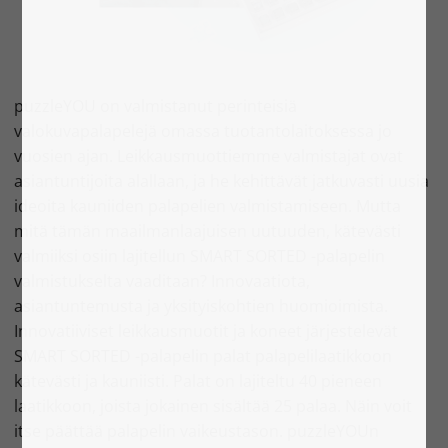
puzzleYOU on valmistanut perinteisiä
valokuvapalapelejä omassa tuotantolaitoksessa jo
vuosien ajan. Leikkausmuottiemme valmistajat ovat
asiantuntijoita alallaan, ja he kehittävät jatkuvasti uusia
ideoita kauniiden palapelien valmistamiseen. Mutta
mitä tämän maailmanlaajuisen uutuuden, kätevästi
valmiiksi osiin lajitellun SMART SORTED -palapelin
valmistukselta vaaditaan? Innovaatiota,
asiantuntemusta ja yksityiskohtien huomioimista.
Innovatiiviset leikkausmuotit ja koneet järjestelevät
SMART SORTED -palapelin palat palapelilaatikkoon
kätevästi ja kauniisti. Palat on lajiteltu 40 pieneen
laatikkoon, joista jokainen sisältää 25 palaa. Näin voit
itse päättää palapelin vaikeustason. puzzleYOUn