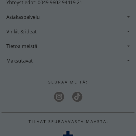
Yhteystiedot: 0049 9602 94419 21
Asiakaspalvelu
Vinkit & ideat
Tietoa meistä
Maksutavat
S E U R A A M E I T
Ä
:
T I L A A T S E U R A A V A S T A M A A S T A :