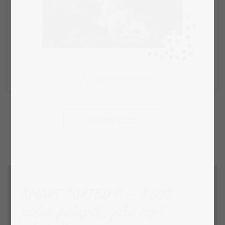
Valitse ulkoasu
Näytä lisää
SMART SORTED® – 1 000
palan palapeli, joka sopii