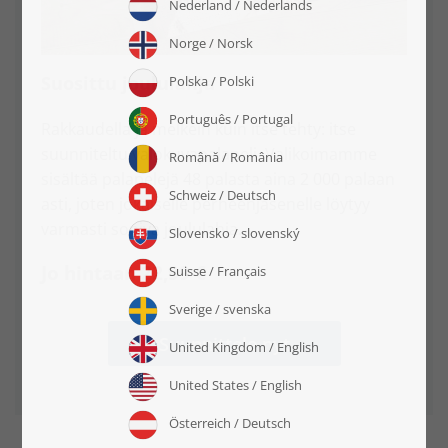
Suosittu joululahja
Rakkaudella ja melkein kuin itse tehty: itse
suunniteltu valokuvapalapeli. Valikoimamme
sisältää palapelejä 48 palasta aina 2 000 palaan
asti, joten jokaiselle perheenjäsenelle löytyy
varmasti sopiva joululahja.
Jo hintaan 22,99 €
Suunnittele nyt