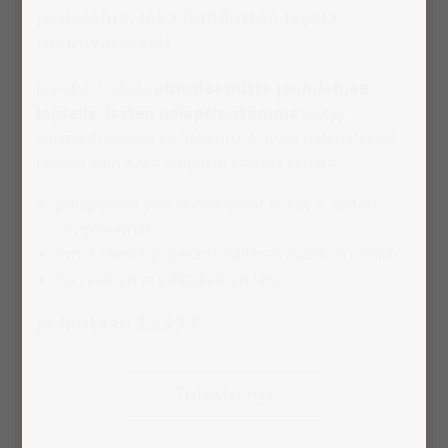
Joululahja, joka ilahduttaa lapsia
takuuvarmasti
Jos etsit todella
ainutlaatuista joululahjaa
lapselle
,
lasten
palapeleistämme
löytyy
varmasti sopiva vaihtoehto. Näissä palapeleissä
lapsen valokuvia ympäröi värikäs tausta.
palapelissä yhdistyvät omat kuvat ja lasten
lempiteemat
omat tekstit ja persoonallinen laatikon otsikko
turvallinen ja pitkäikäinen lelu
Jo hintaan 22,99 €
Tutustu nyt