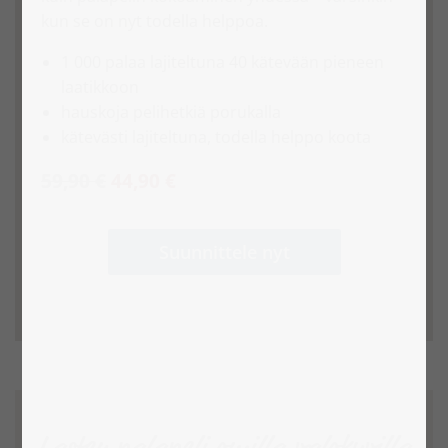
kun se on nyt todella helppoa.
1 000 palaa lajiteltuna 40 kätevään pieneen
laatikkoon
hauskoja pelihetkiä porukalla
kätevästi lajiteltuna, todella helppo koota
59,90 €
44,90 €
Suunnittele nyt
Lasten palapeli omilla valokuvilla