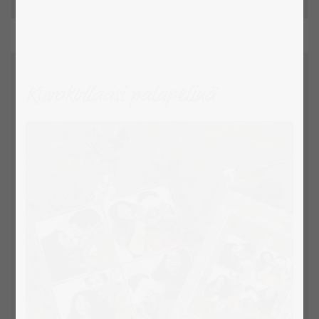
Kuvakollaasi palapelinä