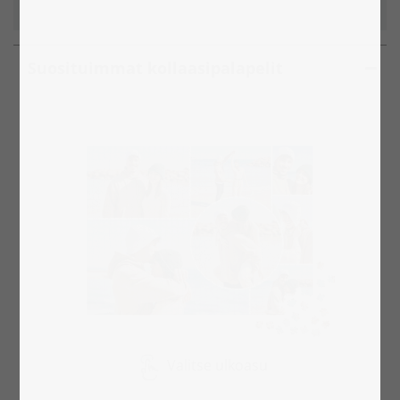
Suosituimmat kollaasipalapelit
Valitse ulkoasu