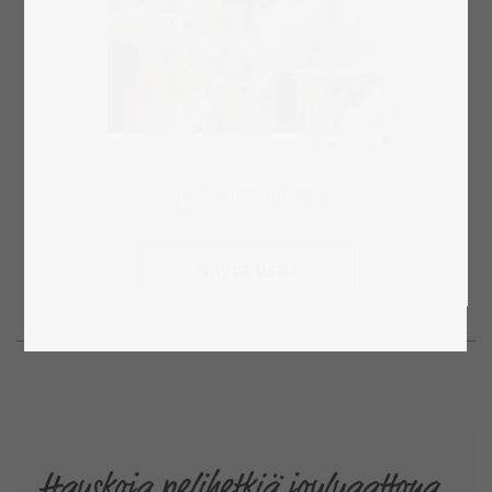
Valitse ulkoasu
Näytä lisää
Hauskoja pelihetkiä jouluaattona