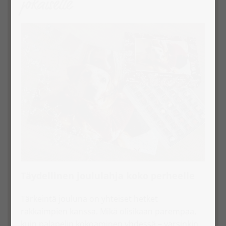
jokaiselle
Täydellinen joululahja koko perheelle
Tärkeintä jouluna on yhteiset hetket
rakkaimpien kanssa. Mikä olisikaan parempaa,
kuin palapelin kokoaminen yhdessä – varsinkin