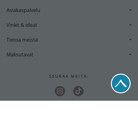
Asiakaspalvelu
Vinkit & ideat
Tietoa meistä
Maksutavat
S E U R A A M E I T
Ä
:
T I L A A T S E U R A A V A S T A M A A S T A :