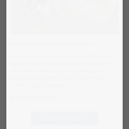
Mainio lahja vuoden päätteeksi
Joulu ja uusi vuosi on usein aikaa, jolloin käymme
läpi kuluneen vuoden tapahtumia. Valitse ensin
haluamasi kokoinen palapeli ja valitse sitten
palapeliin kaikki viime vuoden ihanimmista
hetkistä otetut valokuvat.
Jo hintaan 22,99 €
Suunnittele nyt