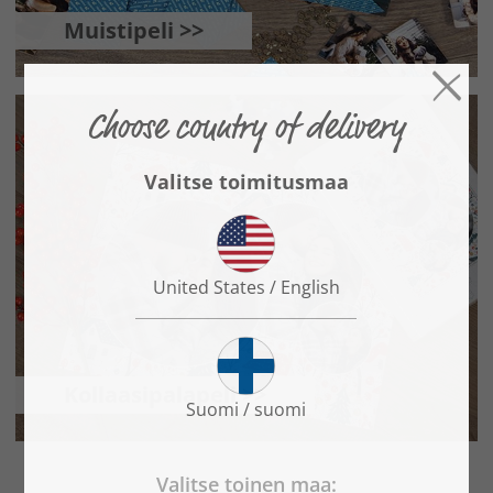
Muistipeli >>
Kollaasipalapeli >>