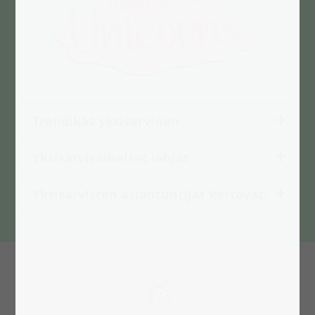
Trendikäs yksisarvinen
Yksisarvisaiheiset lahjat
​Yksisarvisten asiantuntijat kertovat: