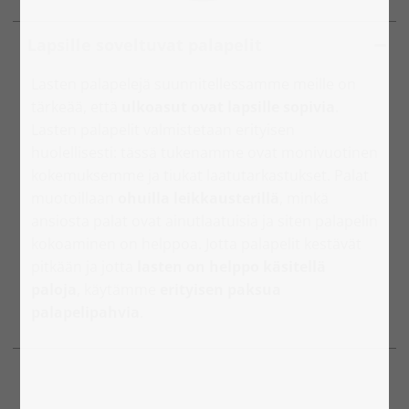
Lapsille soveltuvat palapelit
Lasten palapelejä suunnitellessamme meille on
tärkeää, että
ulkoasut ovat lapsille sopivia
.
Lasten palapelit valmistetaan erityisen
huolellisesti: tässä tukenamme ovat monivuotinen
kokemuksemme ja tiukat laatutarkastukset. Palat
muotoillaan
ohuilla leikkausterillä
, minkä
ansiosta palat ovat ainutlaatuisia ja siten palapelin
kokoaminen on helppoa. Jotta palapelit kestävät
pitkään ja jotta
lasten on helppo käsitellä
paloja
, käytämme
erityisen paksua
palapelipahvia
.