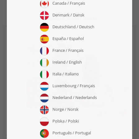
"Taianomainen hetki"
Valitse ulkoasu