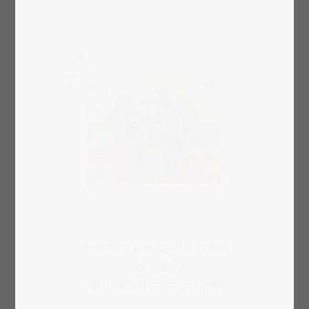
Valmiin palapelin koko:
n. 48 x 36 cm
(48/100/200 palan palapeli)