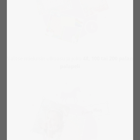
Valitse mieluisin ulkoasu ja joko
48, 100 tai 200 palan
palapeli