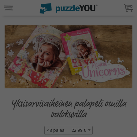
Yksisarvisaiheinen palapeli omilla
valokuvilla
48 palaa
22,99 €