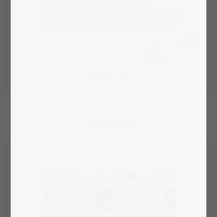
Valitse ulkoasu
"Sateenkaari"