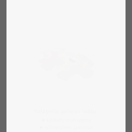
Palapelin palojen laatu:
★ käsitelty mattapinta
★ erinomainen painatus