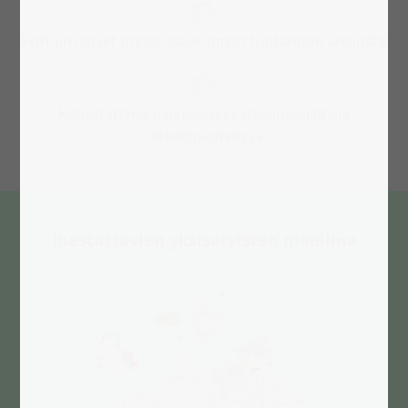
Erittäin lyhyet toimitusajat oman tuotannon ansiosta
Kehystettynä palapeli on katseenvangitsija
lastenhuoneessa
Ihastuttavien yksisarvisten maailma