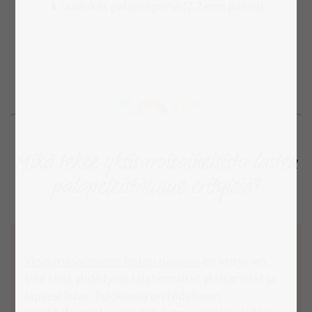
★ laadukas palapelipahvi (2,2 mm paksu)
Mikä tekee yksisarvisaiheisista lasten
palapeleistämme erityisiä?
Yksisarvisaiheinen lasten palapeli
on erityinen,
sillä siinä yhdistyvät taianomaiset yksisarviset ja
lapsesi kuva. Tuloksena on todellinen