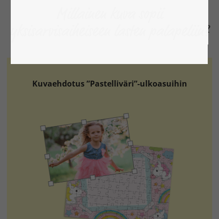
Millainen kuva sopii
yksisarvisaiheiseen lasten palapeliin?
Kuvaehdotus ”Pastelliväri”-ulkoasuihin