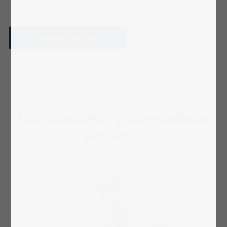
Suunnittele nyt
Näin suunnittelet yksisarvisaiheisen
palapelin: