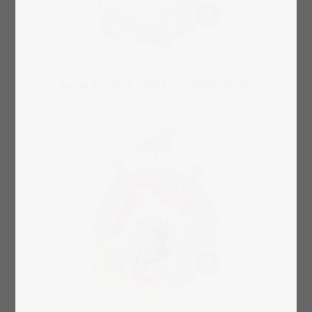
Lataa kuvat ja sijoita palapeliin teksti