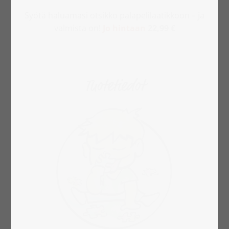
Syötä haluamasi otsikko palapelilaatikkoon – ja
valmista on!
Jo hintaan
22,99 €
Tuotetiedot