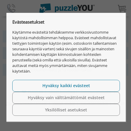
Evästeasetukset
Käytämme evästeitä tehdäksemme verkkosivustomme
Yli 4 miljoonaa tyytyväistä asiakasta
käytöstä mahdollisimman helppoa. Evästeet mahdollistavat
tiettyjen toimintojen käytön (esim. ostoskorin tallentamisen
seuraava käyntiä varten) sekä sivujen sisällön ja mainosten
Nopea, helppo ja yksilöllinen suunnittelu
kohdentamisen käyttäjän kiinnostuksen kohteiden
perusteella (sekä omilla että ulkoisilla sivuilla). Evästeet
auttavat meitä myös ymmärtämään, miten sivujamme
Ensiluokkainen laatu ja 15 vuoden takuu
käytetään.
Hyväksy kaikki evästeet
WE
PUZZLES |
Usein kysyttyä
|
Tietosuojaseloste
|
Hyväksy vain välttämättömät evästeet
Peruuttamiskäytänteet
|
Yleiset ehdot
|
Yrityksen tiedot
|
©2026
Yksilölliset asetukset
puzzleYOU